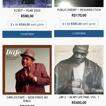
PUBLIC ENEMY – RESURRECTION
XZIBIT – YEAR 2000
R$170,00
R$80,00
2
x de
R$85,00
sem juros
2
x de
R$40,00
sem juros
JAY-Z – IN MY LIFETIME, VOL. 1
CARLOS DAFÉ – BEM-VINDO AO
BAILE
R$400,00