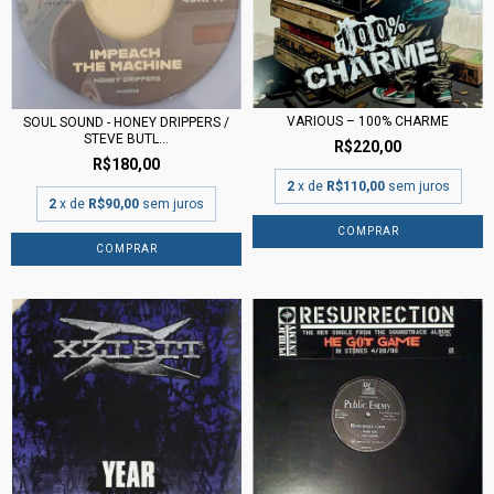
VARIOUS – 100% CHARME
SOUL SOUND - HONEY DRIPPERS /
STEVE BUTL...
R$220,00
R$180,00
2
x de
R$110,00
sem juros
2
x de
R$90,00
sem juros