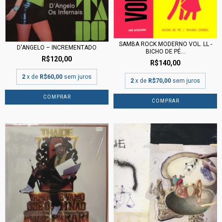
SAMBA ROCK MODERNO VOL. LL -
D'ANGELO – INCREMENTADO
BICHO DE PÉ...
R$120,00
R$140,00
2
x de
R$60,00
sem juros
2
x de
R$70,00
sem juros