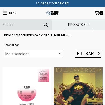
5% DE DESCONTO NO PIX
MENU
0
PRODUTOS
Início
/
breadcrumbs.ca
/
Vinil
/
BLACK MUSIC
Ordenar por
FILTRAR