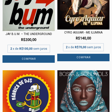
CYRO AGUIAR - ME ILUMINA
JAY B.U.M. – THE UNDERGROUND
R$140,00
R$200,00
2
x de
R$70,00
sem juros
2
x de
R$100,00
sem juros