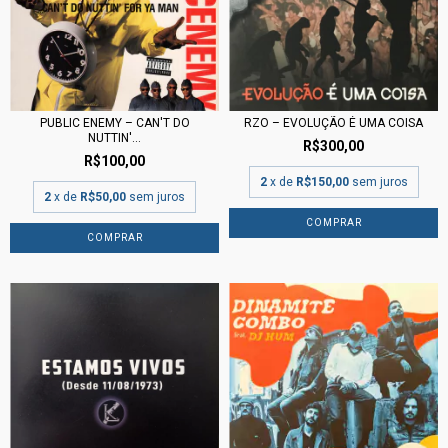
PUBLIC ENEMY – CAN'T DO
RZO – EVOLUÇÃO É UMA COISA
NUTTIN'...
R$300,00
R$100,00
2
x de
R$150,00
sem juros
2
x de
R$50,00
sem juros