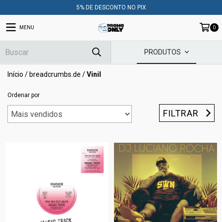
5% DE DESCONTO NO PIX
MENU
0
PRODUTOS
Início
/
breadcrumbs.de
/
Vinil
Ordenar por
FILTRAR