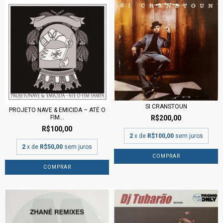
SI CRANSTOUN
PROJETO NAVE & EMICIDA ‎– ATÉ O
FIM...
R$200,00
R$100,00
2
x de
R$100,00
sem juros
2
x de
R$50,00
sem juros