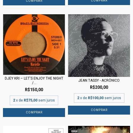
DJEY KRI ‎– LET'S ENJOY THE NIGHT
JEAN TASSY - ACRÔNICO
/...
R$200,00
R$150,00
2
x de
R$100,00
sem juros
2
x de
R$75,00
sem juros