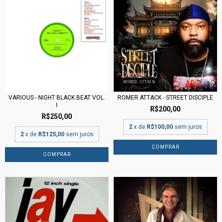
VARIOUS - NIGHT BLACK BEAT VOL.
ROMER ATTACK - STREET DISCIPLE
I
R$200,00
R$250,00
2
x de
R$100,00
sem juros
2
x de
R$125,00
sem juros