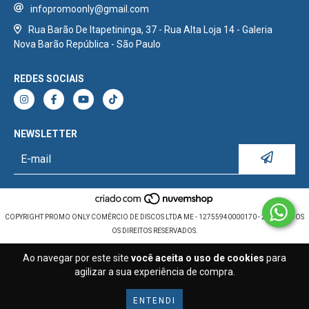
infopromoonly@gmail.com
Rua Barão De Itapetininga, 37 - Rua Alta Loja 14 - Galeria
Nova Barão República - São Paulo
REDES SOCIAIS
NEWSLETTER
COPYRIGHT PROMO ONLY COMÉRCIO DE DISCOS LTDA ME - 12755940000170 - 2026. TODOS
OS DIREITOS RESERVADOS.
Ao navegar por este site
você aceita o uso de cookies
para
agilizar a sua experiência de compra.
ENTENDI