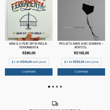
MAX B.O FEAT SRTA PAOLA -
PROJETO NAVE & MC SOMBRA ‎–
FERRAMENTA
ATRITOS...
R$80,00
R$100,00
2
x de
R$40,00
sem juros
2
x de
R$50,00
sem juros