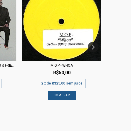
 FRIE...
M.O.P - WHOA
BUFF
R$50,00
2
x de
R$25,00
sem juros
2
x