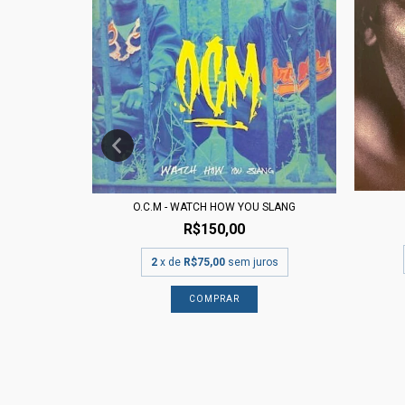
CUMMY
O.C.M - WATCH HOW YOU SLANG
R$150,00
ros
2
x de
R$75,00
sem juros