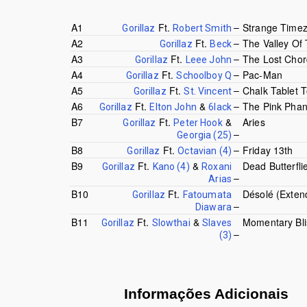
–
A1
Ft.
Strange Time
Gorillaz
Robert Smith
–
A2
Ft.
The Valley Of
Gorillaz
Beck
–
A3
Ft.
The Lost Chor
Gorillaz
Leee John
–
A4
Ft.
Pac-Man
Gorillaz
Schoolboy Q
–
A5
Ft.
Chalk Tablet 
Gorillaz
St. Vincent
–
A6
Ft.
&
The Pink Pha
Gorillaz
Elton John
6lack
B7
Ft.
&
Aries
Gorillaz
Peter Hook
–
Georgia (25)
–
B8
Ft.
Friday 13th
Gorillaz
Octavian (4)
B9
Ft.
&
Dead Butterfli
Gorillaz
Kano (4)
Roxani
–
Arias
B10
Ft.
Désolé (Exten
Gorillaz
Fatoumata
–
Diawara
B11
Ft.
&
Momentary Bli
Gorillaz
Slowthai
Slaves
–
(3)
Informações Adicionais