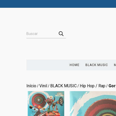
HOME
BLACK MUSIC
M
Início
Vinil
BLACK MUSIC
Hip Hop / Rap
Gor
/
/
/
/