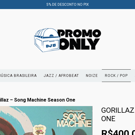
5% DE DESCONTO NO PIX
ÚSICA BRASILEIRA
JAZZ / AFROBEAT
NOIZE
ROCK / POP
illaz – Song Machine Season One
GORILLAZ
ONE
R$400,