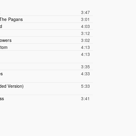
z
3:47
 The Pagans
3:01
d
4:03
3:12
Towers
3:02
ntom
4:13
4:13
3:35
es
4:33
ded Version)
5:33
ss
3:41