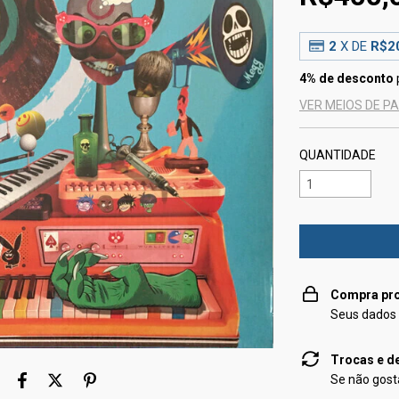
2
X DE
R$2
4% de desconto
VER MEIOS DE 
QUANTIDADE
Compra pro
Seus dados 
Trocas e d
Se não gosta