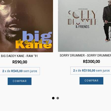
SORRY DRUMMER - SORRY DRUMMER &
BIG DADDY KANE - RAW '91
R$300,00
R$90,00
2
x de
R$150,00
sem juros
2
x de
R$45,00
sem juros