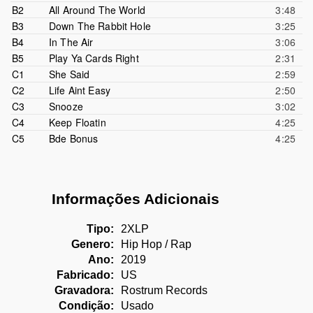
Beanz & Kornbread
B2
All Around The World
ID Labs
SAP
3:48
B3
Down The Rabbit Hole
Just Blaze
3:25
B4
In The Air
Blue The Misfit
3:06
B5
Play Ya Cards Right
Ritz Reynolds
2:31
C1
She Said
Chuck Inglish
2:59
C2
Life Aint Easy
Khrysis
2:50
C3
Snooze
ID Labs
3:02
C4
Keep Floatin
ID Labs
4:25
C5
Bde Bonus
Wiz Khalifa
4:25
ID Labs
ID Labs
Informações Adicionais
Tipo:
2XLP
Genero:
Hip Hop / Rap
Ano:
2019
Fabricado:
US
Gravadora:
Rostrum Records
Condição:
Usado