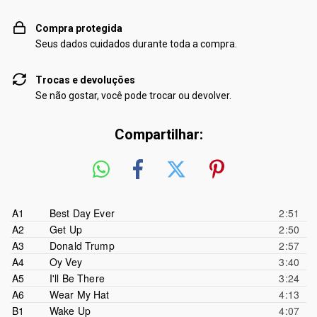
Compra protegida
Seus dados cuidados durante toda a compra.
Trocas e devoluções
Se não gostar, você pode trocar ou devolver.
Compartilhar:
A1
Best Day Ever
2:51
A2
Get Up
ID Labs
2:50
A3
Donald Trump
Teddy Roxpin
2:57
A4
Oy Vey
SAP
3:40
A5
I'll Be There
ID Labs
3:24
A6
Wear My Hat
Phonte
4:13
B1
Wake Up
Chuck Inglish
4:07