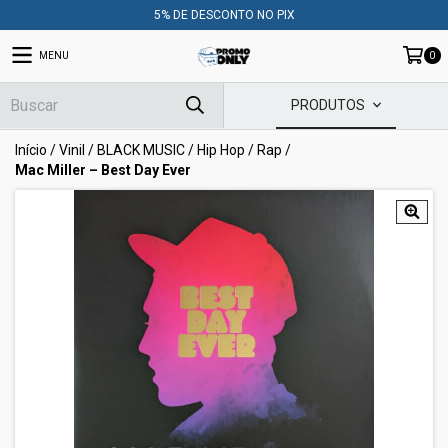
5% DE DESCONTO NO PIX
MENU
0
PRODUTOS
Início
/
Vinil
/
BLACK MUSIC
/
Hip Hop / Rap
/
Mac Miller – Best Day Ever