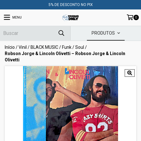
5% DE DESCONTO NO PIX
MENU
0
PRODUTOS
Início
/
Vinil
/
BLACK MUSIC
/
Funk / Soul
/
Robson Jorge & Lincoln Olivetti – Robson Jorge & Lincoln
Olivetti