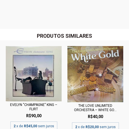
PRODUTOS SIMILARES
EVELYN "CHAMPAGNE" KING ‎–
THE LOVE UNLIMITED
FLIRT
ORCHESTRA ‎– WHITE GO...
R$90,00
R$40,00
2
x de
R$45,00
sem juros
2
x de
R$20,00
sem juros