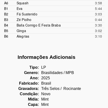
A6
Squash
3:58
B1
Eva
5:44
B2
Fá Sustenido
3:03
B3
Zé Piolho
0:44
B4
Baila Comigo E Festa Braba
3:30
B5
Ginga
3:02
B6
Alegrias
3:10
Informações Adicionais
Tipo:
LP
Genero:
Brasilidades / MPB
Ano:
2025
Fabricado:
Brasil
Gravadora:
Três Selos / Rocinante
Condição:
Novo
Midia:
Mint
Capa:
Mint