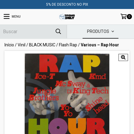
5% DE DESCONTO NO PIX
MENU
0
PRODUTOS
Início
/
Vinil
/
BLACK MUSIC
/
Flash Rap
/
Various – Rap Hour