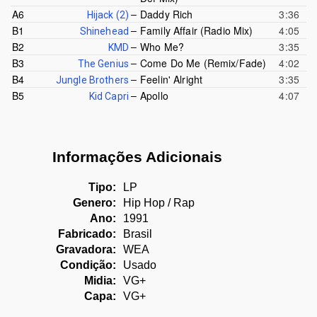
–
A6
Daddy Rich
3:36
Hijack (2)
–
B1
Family Affair (Radio Mix)
4:05
Shinehead
–
B2
Who Me?
3:35
KMD
–
B3
Come Do Me (Remix/Fade)
4:02
The Genius
–
B4
Feelin' Alright
3:35
Jungle Brothers
–
B5
Apollo
4:07
Kid Capri
Informações Adicionais
Tipo:
LP
Genero:
Hip Hop / Rap
Ano:
1991
Fabricado:
Brasil
Gravadora:
WEA
Condição:
Usado
Midia:
VG+
Capa:
VG+