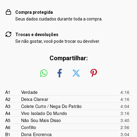
Compra protegida
Seus dados cuidados durante toda a compra.
Trocas e devoluções
Se não gostar, você pode trocar ou devolver.
Compartilhar:
A1
Verdade
4:16
A2
Deixa Clarear
4:16
A3
Colete Curto / Nega Do Patrão
4:04
A4
Vivo Isolado Do Mundo
3:16
A5
Não Sou Mais Disso
3:40
A6
Conflito
2:56
B1
Dona Encrenca
3:04