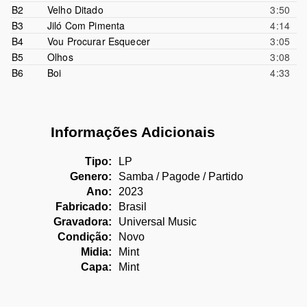
B2
Velho Ditado
3:50
B3
Jiló Com Pimenta
4:14
B4
Vou Procurar Esquecer
3:05
B5
Olhos
3:08
B6
Boi
4:33
Informações Adicionais
Tipo:
LP
Genero:
Samba / Pagode / Partido
Ano:
2023
Fabricado:
Brasil
Gravadora:
Universal Music
Condição:
Novo
Midia:
Mint
Capa:
Mint