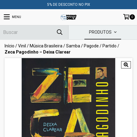
5% DE DESCONTO NO PIX
MENU
0
PRODUTOS
Início
/
Vinil
/
Música Brasileira
/
Samba / Pagode / Partido
/
Zeca Pagodinho ‎– Deixa Clarear