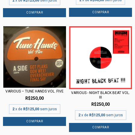
2
x de
R$90,00
sem juros
2
x de
R$125,00
sem juros
VARIOUS ‎– TUNE HANDS VOL. FIVE
VARIOUS - NIGHT BLACK BEAT VOL.
III
R$250,00
R$250,00
2
x de
R$125,00
sem juros
2
x de
R$125,00
sem juros