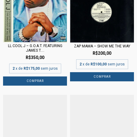
LL COOL J – G.O.A.T. FEATURING
ZAP MAMA – SHOW ME THE WAY
JAMES T....
R$200,00
R$350,00
2
x de
R$100,00
sem juros
2
x de
R$175,00
sem juros