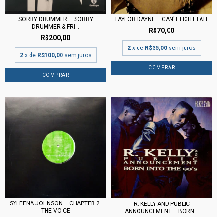
SORRY DRUMMER ‎– SORRY
TAYLOR DAYNE – CAN'T FIGHT FATE
DRUMMER & FRI...
R$70,00
R$200,00
2
x de
R$35,00
sem juros
2
x de
R$100,00
sem juros
SYLEENA JOHNSON – CHAPTER 2:
R. KELLY AND PUBLIC
THE VOICE
ANNOUNCEMENT – BORN...