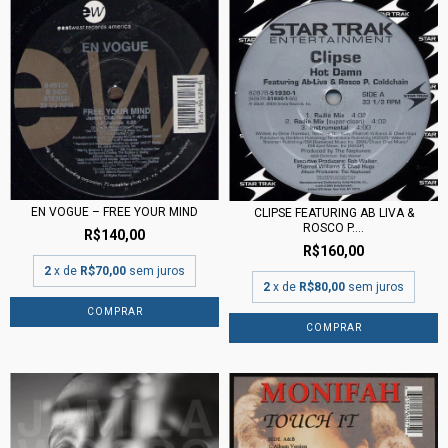
EN VOGUE – FREE YOUR MIND
CLIPSE FEATURING AB LIVA &
ROSCO P....
R$140,00
R$160,00
2
x de
R$70,00
sem juros
2
x de
R$80,00
sem juros