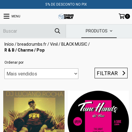
5% DE DESCONTO NO PIX
MENU
0
PRODUTOS
Início
/
breadcrumbs.fr
/
Vinil
/
BLACK MUSIC
/
R & B / Charme / Pop
Ordenar por
FILTRAR