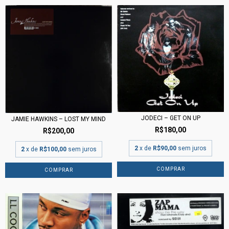
JODECI – GET ON UP
JAMIE HAWKINS – LOST MY MIND
R$180,00
R$200,00
2
x de
R$90,00
sem juros
2
x de
R$100,00
sem juros