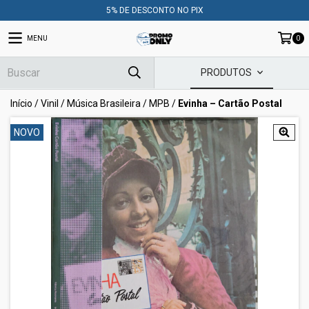
5% DE DESCONTO NO PIX
MENU
0
PRODUTOS
Início
/
Vinil
/
Música Brasileira
/
MPB
/
Evinha – Cartão Postal
NOVO