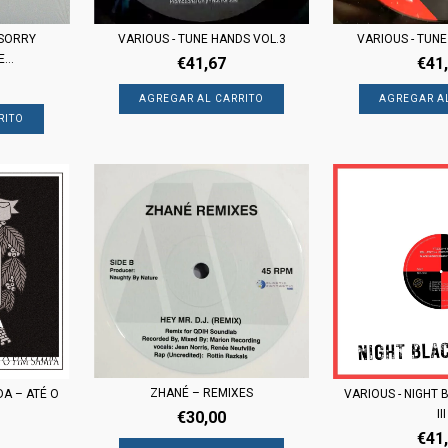
 SORRY
VARIOUS - TUNE
VARIOUS - TUNE HANDS VOL.3
...
€41
€41,67
ZHANÉ – REMIXES
A ‎– ATÉ O
VARIOUS - NIGHT 
III
€30,00
€41