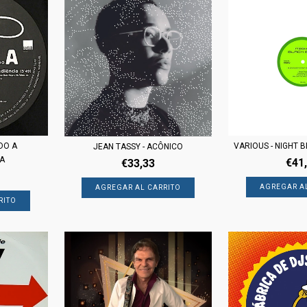
NDO A
VARIOUS - NIGHT B
JEAN TASSY - ACÔNICO
IA
€41
€33,33