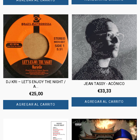
DJ KRI ‎– LET'S ENJOY THE NIGHT /
JEAN TASSY - ACÔNICO
A...
€33,33
€25,00