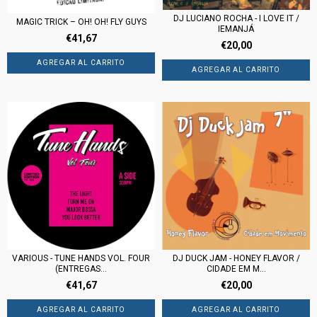
DJ LUCIANO ROCHA - I LOVE IT /
MAGIC TRICK – OH! OH! FLY GUYS
IEMANJÁ
€41,67
€20,00
VARIOUS - TUNE HANDS VOL. FOUR
DJ DUCK JAM - HONEY FLAVOR /
(ENTREGAS...
CIDADE EM M...
€41,67
€20,00